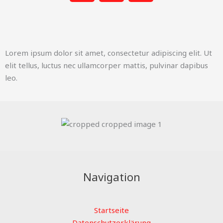
c
a
o
e
t
n
b
s
e
o
a
-
Lorem ipsum dolor sit amet, consectetur adipiscing elit. Ut
o
p
a
elit tellus, luctus nec ullamcorper mattis, pulvinar dapibus
k
p
l
leo.
t
Navigation
Startseite
Datenschutzerklärung