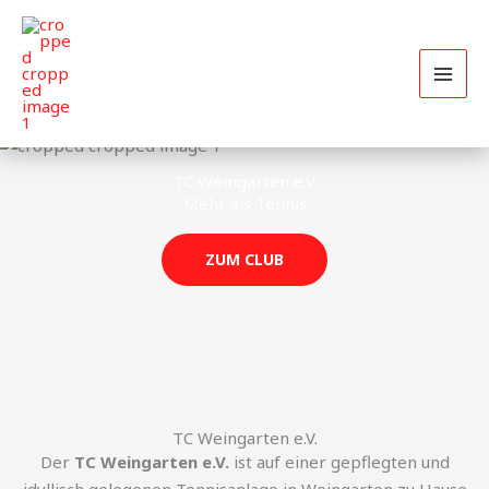
Zum
Inhalt
springen
TC Weingarten e.V.
Mehr als Tennis
ZUM CLUB
TC Weingarten e.V.
Der
TC Weingarten e.V.
ist auf einer gepflegten und