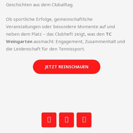
Geschichten aus dem Cluballtag.
Ob sportliche Erfolge, gemeinschaftliche
Veranstaltungen oder besondere Momente auf und
neben dem Platz – das Clubheft zeigt, was den
TC
Weingarten
ausmacht: Engagement, Zusammenhalt und
die Leidenschaft für den Tennissport.
JETZT REINSCHAUEN
F
W
P
a
h
h
c
a
o